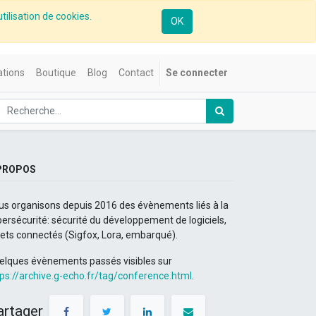
tilisation de cookies.
OK
tions
Boutique
Blog
Contact
Se connecter
PROPOS
us organisons depuis 2016 des évènements liés à la
ersécurité: sécurité du développement de logiciels,
jets connectés (Sigfox, Lora, embarqué).
elques évènements passés visibles sur
tps://archive.g-echo.fr/tag/conference.html
.
artager