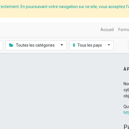
rectement. En poursuivant votre navigation sur ce site, vous acceptez l’u
Accueil
Forma
Toutes les catégories
Tous les pays
À 
No
cyb
ob
Qu
ht
P