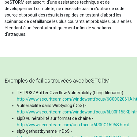
beSTORM est assorti d'une assistance technique et de
développement complète, ne nécessite pas ni n'utilise de code
source et produit des résultats rapides en testant d'abord les
scénarios de défaillance les plus courants et probables, puis en les
étendant à un éventail pratiquement infini de variations
d'attaques.
Exemples de failles trouvées avec beSTORM:
TFTPD32 Buffer Overflow Vulnerability (Long filename) -
http://www.securiteam.com/windowsntfocus/6C00C2061A.h
Vulnérabilité dans WinSyslog (DoS) -
http://www.securiteam.com/windowsntfocus/6L00F158KE.ht
sipD vulnérabilité sur format de chaîne -
http://www.securiteam.com/unixfocus/6R00G1595S.html
,
sipD gethostbyname_r DoS -