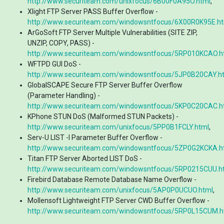
http://www.securiteam.com/unixfocus/6B00F0A95O.html
,
Xlight FTP Server PASS Buffer Overflow -
http://www.securiteam.com/windowsntfocus/6X00R0K95E.h
ArGoSoft FTP Server Multiple Vulnerabilities (SITE ZIP,
UNZIP, COPY, PASS) -
http://www.securiteam.com/windowsntfocus/5RP010KCAO.h
WFTPD GUI DoS -
http://www.securiteam.com/windowsntfocus/5JP0B20CAY.h
GlobalSCAPE Secure FTP Server Buffer Overflow
(Parameter Handling) -
http://www.securiteam.com/windowsntfocus/5KP0C20CAC.h
KPhone STUN DoS (Malformed STUN Packets) -
http://www.securiteam.com/unixfocus/5PP0B1FCLY.html
,
Serv-U LIST -l Parameter Buffer Overflow -
http://www.securiteam.com/windowsntfocus/5ZP0G2KCKA.h
Titan FTP Server Aborted LIST DoS -
http://www.securiteam.com/windowsntfocus/5RP0215CUU.h
Firebird Database Remote Database Name Overflow -
http://www.securiteam.com/unixfocus/5AP0P0UCUO.html
,
Mollensoft Lightweight FTP Server CWD Buffer Overflow -
http://www.securiteam.com/windowsntfocus/5RP0L15CUM.h